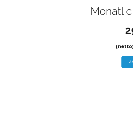
Monatli
2
(netto
A