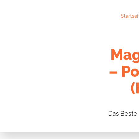
Startsei
Mag
– P
(
Das Beste 