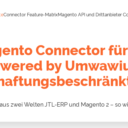
te
Connector Feature-Matrix
Magento API und Drittanbieter C
ento Connector für
owered by Umwawi
haftungsbeschränk
aus zwei Welten JTL-ERP und Magento 2 – so wir