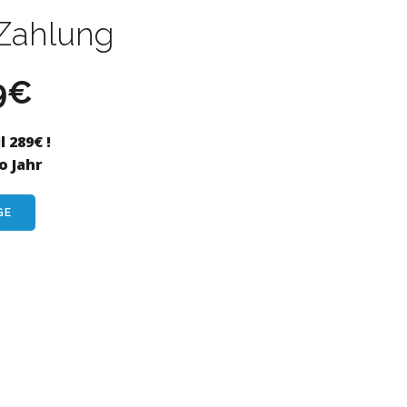
 Zahlung
9€
l 289€ !
o Jahr
GE