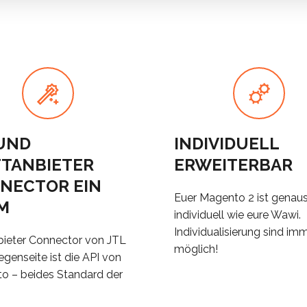
 UND
INDIVIDUELL
TTANBIETER
ERWEITERBAR
NECTOR EIN
Euer Magento 2 ist genau
M
individuell wie eure Wawi.
Individualisierung sind im
bieter Connector von JTL
möglich!
egenseite ist die API von
o – beides Standard der