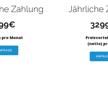
che Zahlung
Jährliche
99€
329
) pro Monat
Preisvortei
(netto) pr
NFRAGE
ANFRA