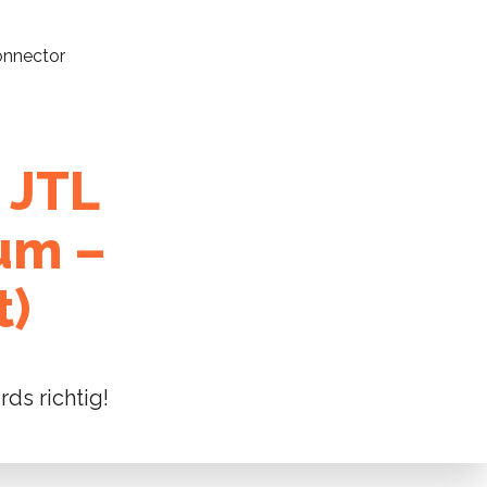
onnector
 JTL
um –
t)
ds richtig!