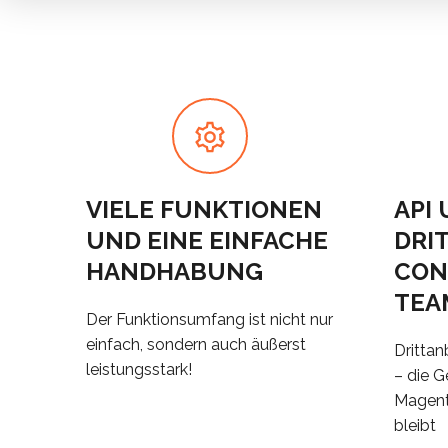
VIELE FUNKTIONEN
API
UND EINE EINFACHE
DRI
HANDHABUNG
CON
TEA
Der Funktionsumfang ist nicht nur
einfach, sondern auch äußerst
Drittan
leistungsstark!
– die G
Magent
bleibt