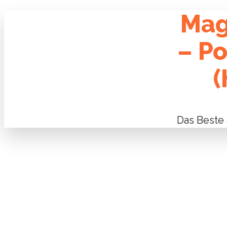
Mag
– P
(
Das Beste 