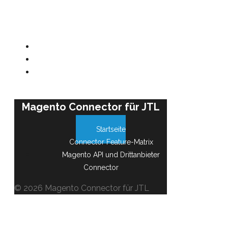
Magento Connector für JTL
Startseite
Connector Feature-Matrix
Magento API und Drittanbieter
Connector
© 2026 Magento Connector für JTL