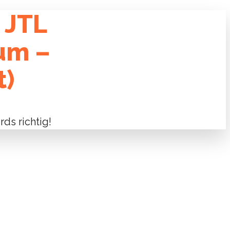
 JTL
um –
t)
ds richtig!