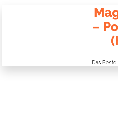
Mag
– P
(
Das Beste 