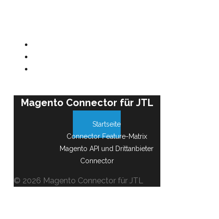
Magento Connector für JTL
Startseite
Connector Feature-Matrix
Magento API und Drittanbieter
Connector
© 2026 Magento Connector für JTL