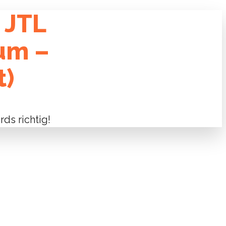
 JTL
um –
t)
ds richtig!